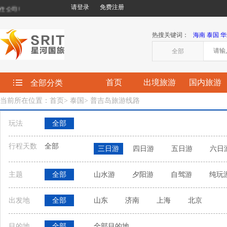
请登录
免费注册
司!
热搜关键词：
海南
泰国
华
全部
首页
出境旅游
国内旅游
全部分类
当前所在位置：首页
>
泰国
>
普吉岛旅游线路
玩法
全部
行程天数
全部
三日游
四日游
五日游
六日
主题
全部
山水游
夕阳游
自驾游
纯玩
出发地
全部
山东
济南
上海
北京
目的地
全部
全部目的地