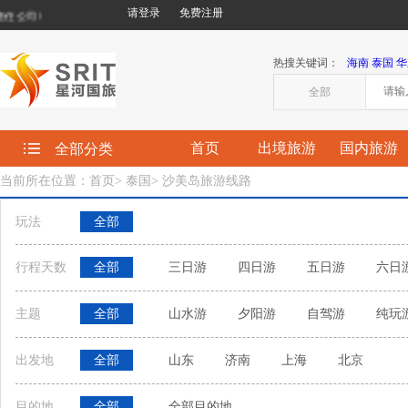
请登录
免费注册
公司!
热搜关键词：
海南
泰国
华
全部
首页
出境旅游
国内旅游
全部分类
当前所在位置：首页
>
泰国
>
沙美岛旅游线路
玩法
全部
行程天数
全部
三日游
四日游
五日游
六日
主题
全部
山水游
夕阳游
自驾游
纯玩
出发地
全部
山东
济南
上海
北京
目的地
全部
全部目的地