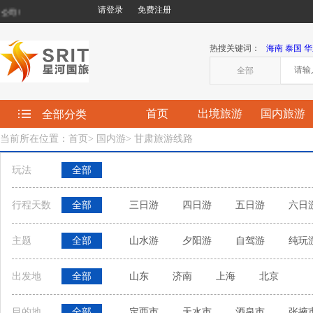
请登录
免费注册
!
热搜关键词：
海南
泰国
华
全部
首页
出境旅游
国内旅游
全部分类
当前所在位置：首页
>
国内游
>
甘肃旅游线路
玩法
全部
行程天数
全部
三日游
四日游
五日游
六日
主题
全部
山水游
夕阳游
自驾游
纯玩
出发地
全部
山东
济南
上海
北京
目的地
全部
定西市
天水市
酒泉市
张掖