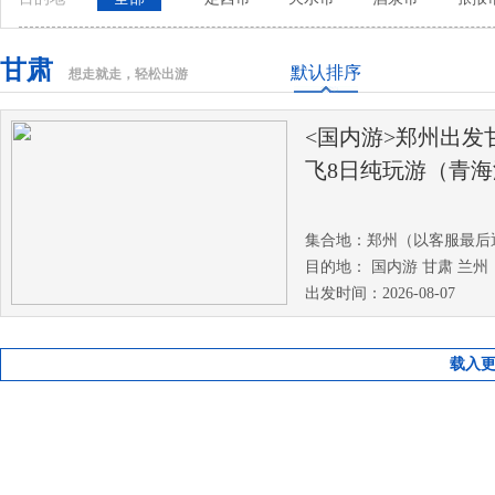
甘肃
默认排序
想走就走，轻松出游
<国内游>郑州出发
飞8日纯玩游（青海
原 /嘉峪关/张掖七
牙泉/莫高窟）
集合地：郑州（以客服最后
目的地： 国内游 甘肃 兰州
出发时间：2026-08-07
载入