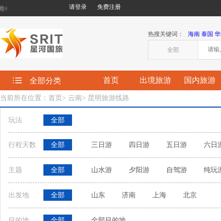
请登录
免费注册
!
热搜关键词：
海南
泰国
华
全部
首页
出境旅游
国内旅游
全部分类
当前所在位置：首页
>
云南
>
昆明旅游线路
玩法
全部
行程天数
全部
三日游
四日游
五日游
六日
主题
全部
山水游
夕阳游
自驾游
纯玩
出发地
全部
山东
济南
上海
北京
目的地
全部
全部目的地